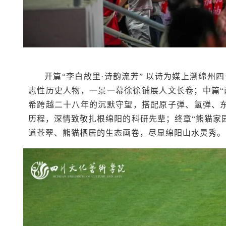
开篇“李白故里·诗韵流芳” 以诗为媒上溯绵
志性历史人物，一景一幕徐徐铺展人文长卷；中篇“
希跨越二十八年的沉默守望，搭配原子弹、氢弹、东
历程，深情致敬扎根绵阳的科研先辈；终章“熊猫家
道苍翠、熊猫栖居的生态画卷，尽显绵阳山水灵秀。