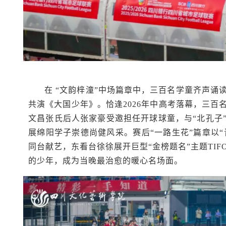
在 “文韵梓潼”中场篇章中，三百名学童齐声
共演《大国少年》。恰逢2026年中高考落幕，三百
文昌张氏后人张家豪受邀担任开球球童，与“北孔子
展绵阳学子崇德尚健风采。赛后“一路生花”篇章以“
同台献艺，东看台徐徐展开巨型“金榜题名”主题TI
的少年，成为当晚最治愈的暖心名场面。