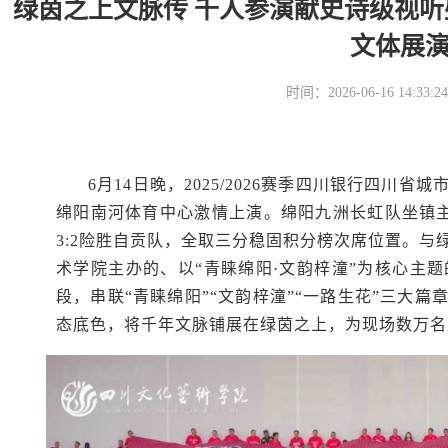
绿茵之上文脉传 千人参演献史诗级视听盛宴
文体展
时间：2026-06-16 14
6月14日晚，2025/2026赛季四川银行四川
绵阳南河体育中心激情上演。绵阳九洲长虹队坐镇主
3:2险胜自贡队，全取三分稳固积分榜次席位置。
术学院主办的、以“青睐绵阳·文韵梓潼”为核心主
段，串联“青睐绵阳”“文韵梓潼”“一路生花”三大
态底色，将千年文脉铺展在绿茵之上，为现场数万名