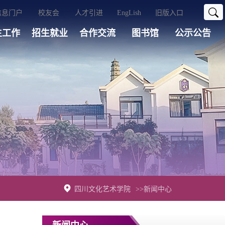
信息门户
校友会
人才引进
EngLish
旧版入口
生工作
招生就业
合作交流
图书馆
公示公告
四川文化艺术学院
>>新闻中心