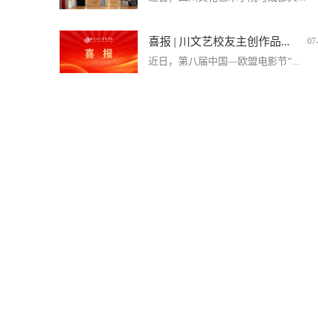
喜报 | 川文艺校友主创作品...
07
近日，第八届中国—欧盟电影节“...