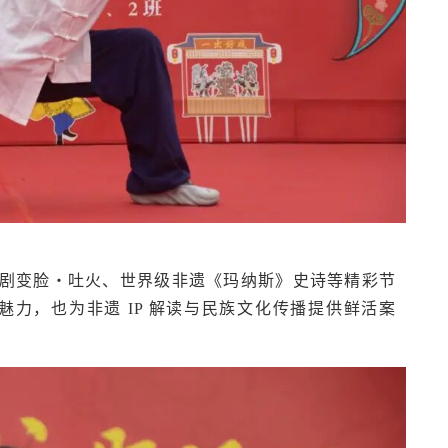
现。川剧变脸・吐火、世界级非遗《玛纳斯》史诗等精彩节
力，也为非遗 IP 解读与民族文化传播提供鲜活案