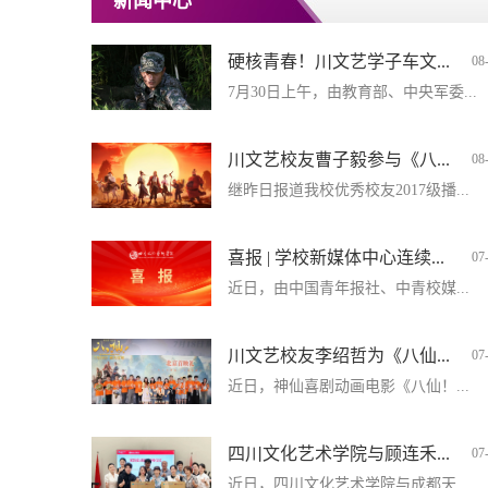
新闻中心
硬核青春！川文艺学子车文...
08
7月30日上午，由教育部、中央军委...
川文艺校友曹子毅参与《八...
08
继昨日报道我校优秀校友2017级播...
喜报 | 学校新媒体中心连续...
07
近日，由中国青年报社、中青校媒...
川文艺校友李绍哲为《八仙...
07
近日，神仙喜剧动画电影《八仙！...
四川文化艺术学院与顾连禾...
07
近日，四川文化艺术学院与成都天...