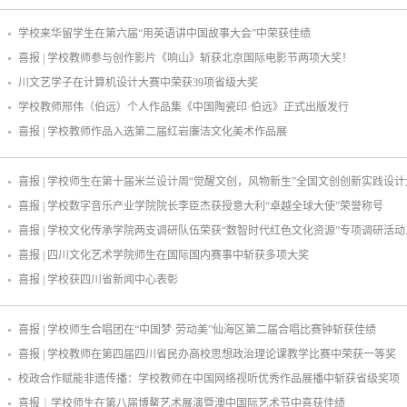
学校来华留学生在第六届“用英语讲中国故事大会”中荣获佳绩
喜报 | 学校教师参与创作影片《响山》斩获北京国际电影节两项大奖！
川文艺学子在计算机设计大赛中荣获39项省级大奖
学校教师邢伟（伯远）个人作品集《中国陶瓷印·伯远》正式出版发行
喜报 | 学校教师作品入选第二届红岩廉洁文化美术作品展
喜报 | 学校师生在第十届米兰设计周“觉醒文创，风物新生”全国文创创新实践设
喜报 | 学校数字音乐产业学院院长李臣杰获授意大利“卓越全球大使”荣誉称号
喜报 | 学校文化传承学院两支调研队伍荣获“数智时代红色文化资源”专项调研活
喜报 | 四川文化艺术学院师生在国际国内赛事中斩获多项大奖
喜报 | 学校获四川省新闻中心表彰
喜报 | 学校师生合唱团在“中国梦·劳动美”仙海区第二届合唱比赛钟斩获佳绩
喜报 | 学校教师在第四届四川省民办高校思想政治理论课教学比赛中荣获一等奖
校政合作赋能非遗传播：学校教师在中国网络视听优秀作品展播中斩获省级奖项
喜报︱学校师生在第八届博鳌艺术展演暨澳中国际艺术节中喜获佳绩