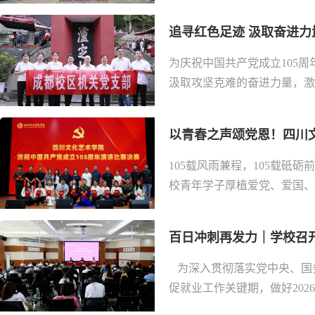
追寻红色足迹 汲取奋进力量
为庆祝中国共产党成立105
汲取攻坚克难的奋进力量，激
以青春之声颂党恩！四川文
105载风雨兼程，105载砥
校青年学子厚植爱党、爱国、爱
百日冲刺再发力｜学校召开2
为深入贯彻落实党中央、国
促就业工作关键期，做好2026