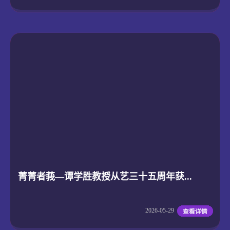
菁菁者莪—谭学胜教授从艺三十五周年获...
2026-05-29