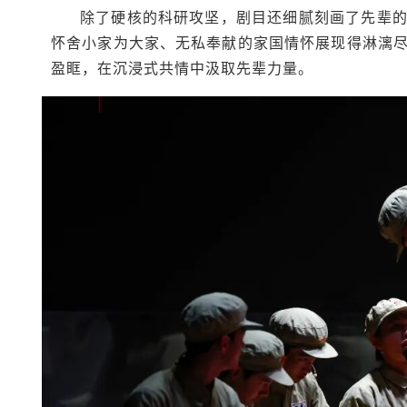
除了硬核的科研攻坚，剧目还细腻刻画了先辈
怀舍小家为大家、无私奉献的家国情怀展现得淋漓
盈眶，在沉浸式共情中汲取先辈力量。