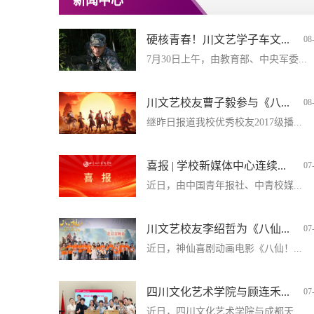
新闻中心
硬核青春！川文艺学子车文...
08
7月30日上午，由教育部、中央军委...
川文艺校友曹子毅参与《八...
08
继昨日报道我校优秀校友2017级播...
喜报 | 学校新媒体中心连续...
07
近日，由中国青年报社、中青校媒...
川文艺校友李绍哲为《八仙...
07
近日，神仙喜剧动画电影《八仙！...
四川文化艺术学院与顾连禾...
07
近日，四川文化艺术学院与成都天...