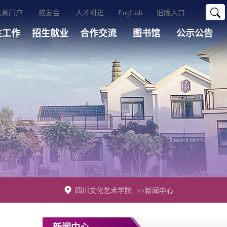
信息门户
校友会
人才引进
EngLish
旧版入口
生工作
招生就业
合作交流
图书馆
公示公告
四川文化艺术学院
>>新闻中心