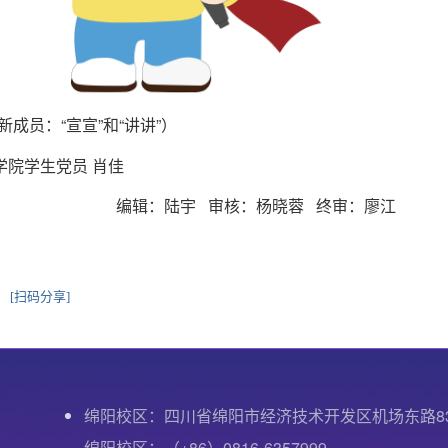
新成员：“宣宣”和“讲讲”）
学院学生党员 肖佳
编辑：陆宇 审核：杨晓蓉 终审：廖江
[扫码分享]
绵阳校区：四川省绵阳市经济技术开发区机场东路8
绵阳校区：（+86）0816-6357999