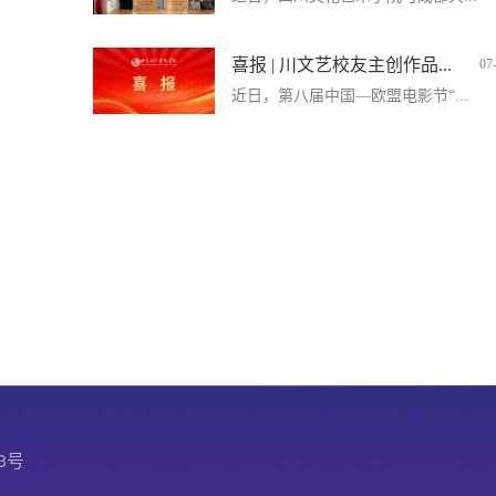
喜报 | 川文艺校友主创作品...
07
近日，第八届中国—欧盟电影节“...
3号