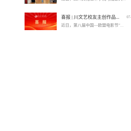
喜报 | 川文艺校友主创作品...
07
近日，第八届中国—欧盟电影节“...