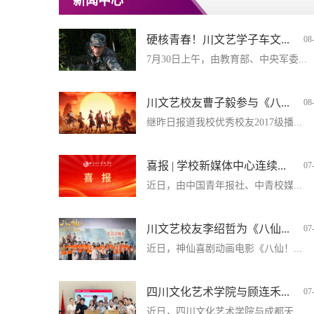
新闻中心
硬核青春！川文艺学子车文...
08
7月30日上午，由教育部、中央军委...
川文艺校友曹子毅参与《八...
08
继昨日报道我校优秀校友2017级播...
喜报 | 学校新媒体中心连续...
07
近日，由中国青年报社、中青校媒...
川文艺校友李绍哲为《八仙...
07
近日，神仙喜剧动画电影《八仙！...
四川文化艺术学院与顾连禾...
07
近日，四川文化艺术学院与成都天...