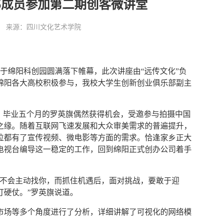
部成员参加第二期创客微讲堂
:47:02 来源：四川文化艺术学院
于绵阳科创园圆满落下帷幕，此次讲座由“远传文化”负
绵阳各大高校积极参与，我校大学生创新创业俱乐部副主
毕业五个月的罗英旗偶然获得机会，受邀参与拍摄中国
之缘。随着互联网飞速发展和大众审美需求的普遍提升，
位都有了宣传视频、微电影等方面的需求。恰逢家乡正大
弃电视台编导这一稳定的工作，回到绵阳正式创办公司着手
不会主动找你，而抓住机遇后，面对挑战，要敢于迎
打硬仗。”罗英旗说道。
场等多个角度进行了分析，详细讲解了可视化的网络模