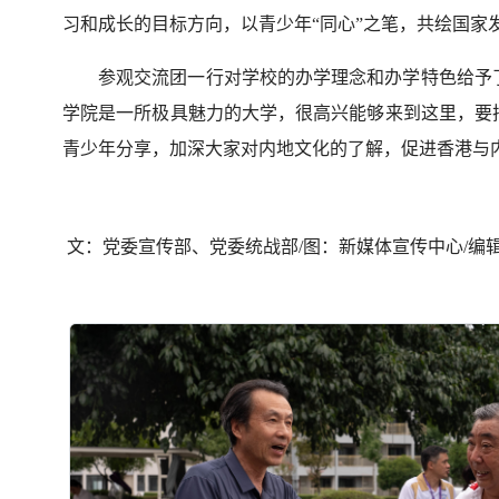
习和成长的目标方向
，
以
青少年
“同心”之笔，共绘国家
参观交流团一行对学校的
办学理念和
办学特色
给予
学院是一所极具魅力的大学
，
很高兴能够来到这里，要
青少年
分享
，
加深
大家
对内地文化的了解，促进香港与
文：党委宣传部、党委统战部
/图：新媒体宣传中心
/编