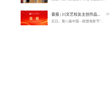
喜报 | 川文艺校友主创作品...
07
近日，第八届中国—欧盟电影节“...