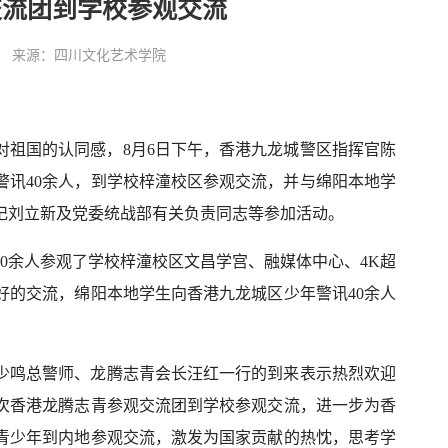
交流团到学校参观交流
:54:05 来源：四川文化艺术学院
对祖国的认同感，8月6日下午，香港九龙城警区指挥官陈
警讯40余人，到学校梓潼校区参观交流，并与绵阳本地学
记刘立新及党委统战部有关负责同志等参加活动。
40余人参观了学校梓潼校区文昌学宫、融媒体中心、
4K超
好的交流，绵阳本地学生向香港九龙城区少年警讯
40余人
少鸣总警师、龙腾志青会长汪红一行的到来表示热烈欢迎
次香港龙腾志青参观交流团到学校参观交流，进一步为香
青少年
到内地
参观交流
，激发为国家贡献的热忱，思考学