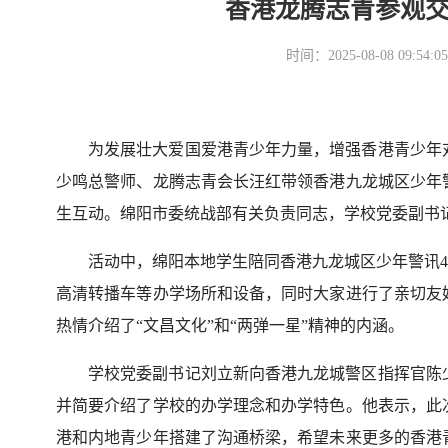
香港龙腾志青参观
时间：2025-08-08 09
为发展壮大爱国爱港青少年力量，增强香港青少年
少鸣总警师、龙腾志青会长汪红带领香港九龙城区少年
生互动。绵阳市委统战部有关负责同志，学校党委副书
活动中，绵阳本地学生陪同香港九龙城区少年警讯
高清转播车
等办学场所和设备，同时大家进行了亲切友
热情介绍了
“文昌文化”和“两弹一星”精神
的
内涵
。
学校
党委副书记
刘立新向香港九龙城警区指挥官陈
并简要介绍了
学校的
办学理念和
办学特色
。他表示，此
港和内地青少年搭建了沟通桥梁，希望未来更多的香港