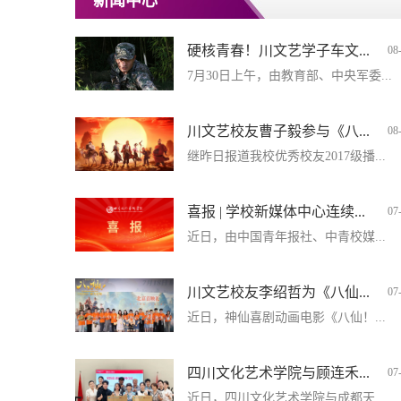
新闻中心
硬核青春！川文艺学子车文...
08
7月30日上午，由教育部、中央军委...
川文艺校友曹子毅参与《八...
08
继昨日报道我校优秀校友2017级播...
喜报 | 学校新媒体中心连续...
07
近日，由中国青年报社、中青校媒...
川文艺校友李绍哲为《八仙...
07
近日，神仙喜剧动画电影《八仙！...
四川文化艺术学院与顾连禾...
07
近日，四川文化艺术学院与成都天...