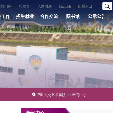
信息门户
校友会
人才引进
EngLish
旧版入口
生工作
招生就业
合作交流
图书馆
公示公告
四川文化艺术学院
>>新闻中心