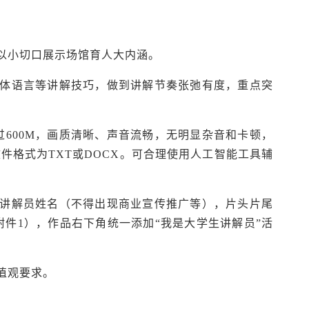
，以小切口展示场馆育人大内涵。
肢体语言等讲解技巧，做到讲解节奏张弛有度，重点突
过600M，画质清晰、声音流畅，无明显杂音和卡顿，
件格式为TXT或DOCX。可合理使用人工智能工具辅
生讲解员姓名（不得出现商业宣传推广等），片头片尾
附件1）
，作品右下角统一添加“我是大学生讲解员”活
值观要求。