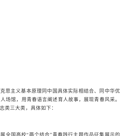
马克思主义基本原理同中国具体实际相结合、同中华优
育人场馆，用青春语言阐述育人故事，展现青春风采。
志类三大类，具体如下：
展全国高校“两个结合”青春践行主题作品征集展示的