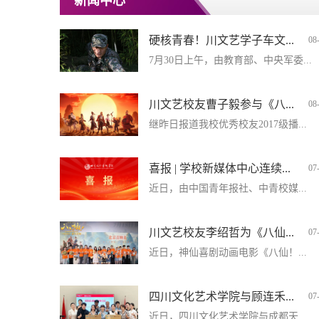
新闻中心
硬核青春！川文艺学子车文...
08
7月30日上午，由教育部、中央军委...
川文艺校友曹子毅参与《八...
08
继昨日报道我校优秀校友2017级播...
喜报 | 学校新媒体中心连续...
07
近日，由中国青年报社、中青校媒...
川文艺校友李绍哲为《八仙...
07
近日，神仙喜剧动画电影《八仙！...
四川文化艺术学院与顾连禾...
07
近日，四川文化艺术学院与成都天...