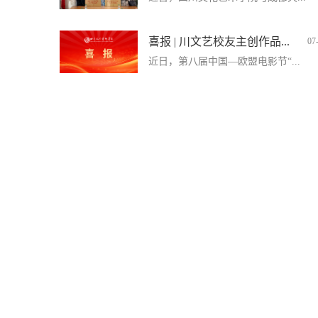
喜报 | 川文艺校友主创作品...
07
近日，第八届中国—欧盟电影节“...