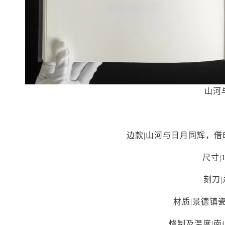
山河
边款|山河与日月同辉，
尺寸|1
刻刀
材质|景德镇
烧制及温度|南