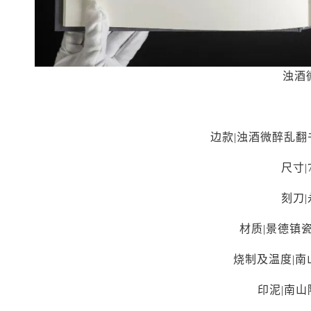
浊酒
边款|浊酒微醉乱
尺寸|7
刻刀
材质|景德镇
烧制及温度|南
印泥|南