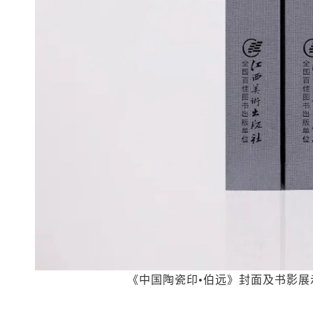
《中国陶瓷印•伯远》封面及书影