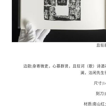
且狂
边款|身寄微吏，心慕群贤，且狂诃（歌）诗
澜，沽闲先生
尺寸|14
刻刀
材质|南山