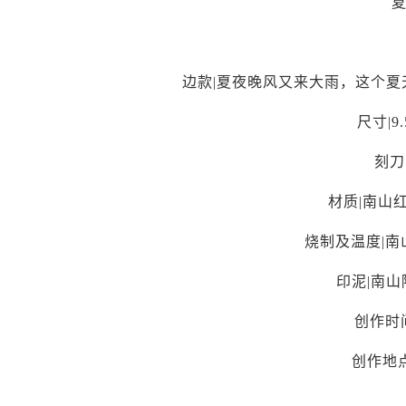
边款|夏夜晚风又来大雨，这个
尺寸|9.
刻刀
材质|南山
烧制及温度|南
印泥|南
创作时间
创作地