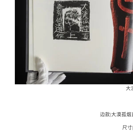
大
边款|大漠孤
尺寸|