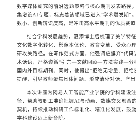
数字媒体研究的前沿选题策略与核心期刊发表路径。
集增设AI专题，标志着该领域已进入“学术爆发期”
数小、创新辨识度高，是冲击高水平期刊的优质赛道
结合学科发展趋势，夏添博士后梳理了美学特
文化数字化转化、影像本体论、教育变革、受众心
研攻关路径。在写作范式方面，他强调应摒弃“代码
术话语，严格遵循“引言—文献回顾—方法实践—分
国内外目标期刊。同时，他提出“拒绝无增量、拒绝
提醒，引导教师聚焦具体问题、形成清晰对话、产出
本次讲座为网易人工智能产业学院的学科建设
径，帮助教职工准确把握AI与动画、数媒交叉融合
契机，持续推动科研工作标准化、精准化发展，鼓
学科建设迈上新台阶。