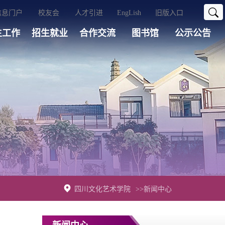
信息门户
校友会
人才引进
EngLish
旧版入口
生工作
招生就业
合作交流
图书馆
公示公告
四川文化艺术学院
>>新闻中心