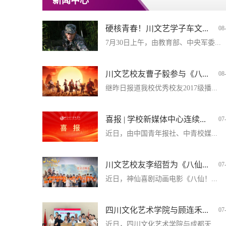
新闻中心
硬核青春！川文艺学子车文...
08
7月30日上午，由教育部、中央军委...
川文艺校友曹子毅参与《八...
08
继昨日报道我校优秀校友2017级播...
喜报 | 学校新媒体中心连续...
07
近日，由中国青年报社、中青校媒...
川文艺校友李绍哲为《八仙...
07
近日，神仙喜剧动画电影《八仙！...
四川文化艺术学院与顾连禾...
07
近日，四川文化艺术学院与成都天...