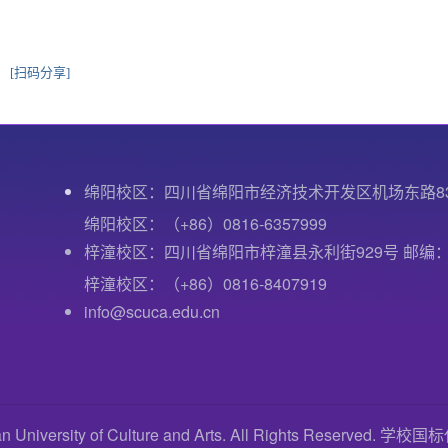
[扫码分享]
绵阳校区：四川省绵阳市经济技术开发区机场东路8
绵阳校区：（+86）0816-6357999
梓潼校区：四川省绵阳市梓潼县永利街929号 邮编：6
梓潼校区：（+86）0816-8407919
info@scuca.edu.cn
versity of Culture and Arts. All Rights Reserved. 学校