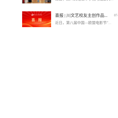
喜报 | 川文艺校友主创作品...
07
近日，第八届中国—欧盟电影节“...