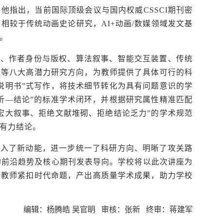
他指出，当前国际顶级会议与国内权威CSSCI期刊密
。相较于传统动画史论研究，AI+动画/数媒领域发文基
。
征、作者身份与版权、算法叙事、智能交互装置、传统
理等八大高潜力研究方向，为教师提供了具体可行的科
说明书”式写作，将技术细节转化为具有问题意识的学
析—结论”的标准学术闭环，并根据研究属性精准匹配
宏大叙事、拒绝文献堆砌、拒绝结论乏力”的学术规范
有力结论。
注入了新动能，进一步统一了科研方向、明晰了攻关路
的前沿趋势及核心期刊发表导向。学校将以此次讲座为
励教师紧扣时代命题，产出高质量学术成果，助力学校
编辑：杨腾皓 吴官眀 审核：张新 终审：蒋建军