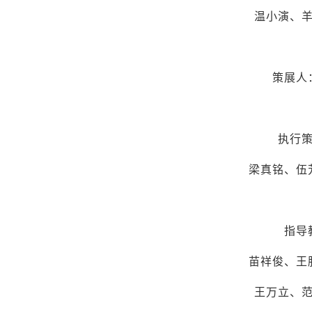
温小演、
策展人
执行
梁真铭、伍
指导
苗祥俊、王
王万立、