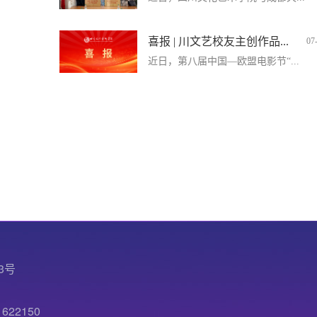
喜报 | 川文艺校友主创作品...
07
近日，第八届中国—欧盟电影节“...
3号
22150