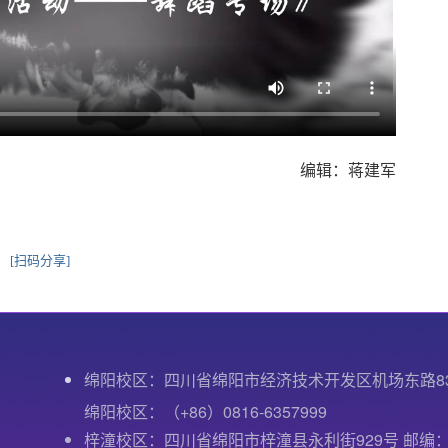
编辑：蒋建军
[扫码分享]
绵阳校区：四川省绵阳市经济技术开发区机场东路8
绵阳校区：（+86）0816-6357999
梓潼校区：四川省绵阳市梓潼县永利街929号 邮编：6