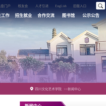
信息门户
校友会
人才引进
EngLish
旧版入口
生工作
招生就业
合作交流
图书馆
公示公告
四川文化艺术学院
>>新闻中心