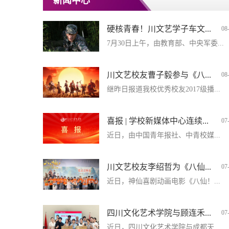
新闻中心
硬核青春！川文艺学子车文...
08
7月30日上午，由教育部、中央军委...
川文艺校友曹子毅参与《八...
08
继昨日报道我校优秀校友2017级播...
喜报 | 学校新媒体中心连续...
07
近日，由中国青年报社、中青校媒...
川文艺校友李绍哲为《八仙...
07
近日，神仙喜剧动画电影《八仙！...
四川文化艺术学院与顾连禾...
07
近日，四川文化艺术学院与成都天...