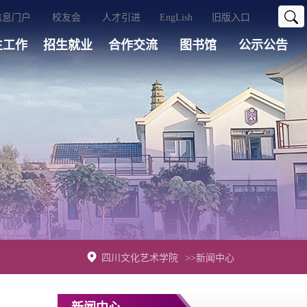
信息门户
校友会
人才引进
EngLish
旧版入口
生工作
招生就业
合作交流
图书馆
公示公告
四川文化艺术学院
>>新闻中心