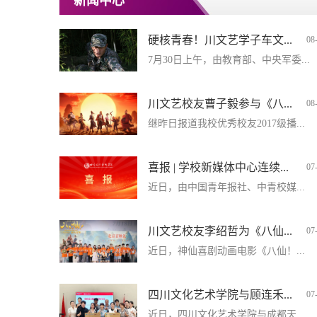
新闻中心
硬核青春！川文艺学子车文...
08
7月30日上午，由教育部、中央军委...
川文艺校友曹子毅参与《八...
08
继昨日报道我校优秀校友2017级播...
喜报 | 学校新媒体中心连续...
07
近日，由中国青年报社、中青校媒...
川文艺校友李绍哲为《八仙...
07
近日，神仙喜剧动画电影《八仙！...
四川文化艺术学院与顾连禾...
07
近日，四川文化艺术学院与成都天...