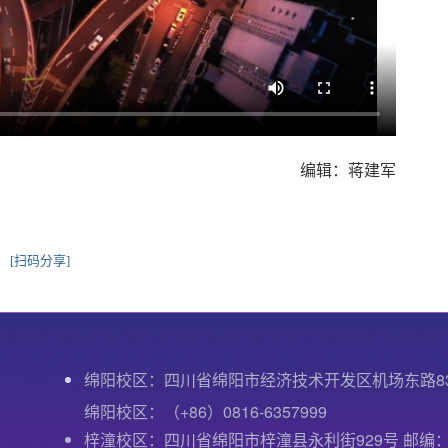
编辑：蒋建军
[扫码分享]
绵阳校区：四川省绵阳市经济技术开发区机场东路8
绵阳校区：（+86）0816-6357999
梓潼校区：四川省绵阳市梓潼县永利街929号 邮编：6