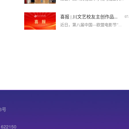
喜报 | 川文艺校友主创作品...
07
近日，第八届中国—欧盟电影节“...
3号
22150