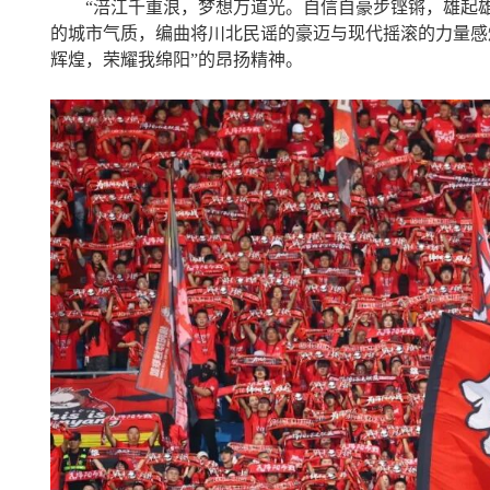
“涪江千重浪，梦想万道光。自信自豪步铿锵，雄起雄
的城市气质，编曲将川北民谣的豪迈与现代摇滚的力量感
辉煌，荣耀我绵阳”的昂扬精神。