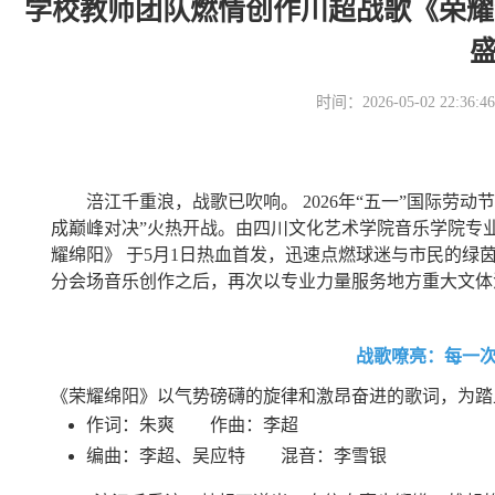
学校教师团队燃情创作川超战歌《荣耀
时间：2026-05-02 22
涪江千重浪，战歌已吹响。 2026年“五一”国际劳
成巅峰对决”火热开战。由四川文化艺术学院音乐学院专
耀绵阳》 于5月1日热血首发，迅速点燃球迷与市民的绿茵
分会场音乐创作之后，再次以专业力量服务地方重大文体
战歌嘹亮：每一
《荣耀绵阳》以气势磅礴的旋律和激昂奋进的歌词，为踏
作词：朱爽 作曲：李超
编曲：李超、吴应特 混音：李雪银