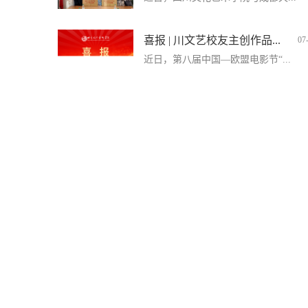
喜报 | 川文艺校友主创作品...
07
近日，第八届中国—欧盟电影节“...