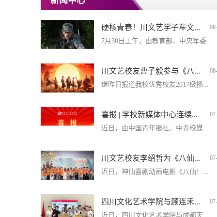
新闻中心
硬核青春！川文艺学子车文...
08
7月30日上午，由教育部、中央军委...
川文艺校友曹子毅参与《八...
08
继昨日报道我校优秀校友2017级播...
喜报 | 学校新媒体中心连续...
07
近日，由中国青年报社、中青校媒...
川文艺校友李绍哲为《八仙...
07
近日，神仙喜剧动画电影《八仙！...
四川文化艺术学院与顾连禾...
07
近日，四川文化艺术学院与成都天...