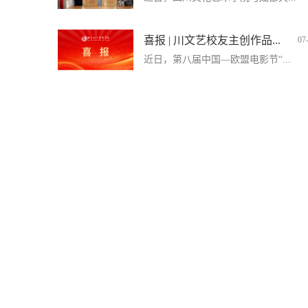
喜报 | 川文艺校友主创作品...
07
近日，第八届中国—欧盟电影节“...