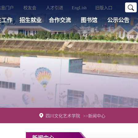
信息门户
校友会
人才引进
EngLish
旧版入口
生工作
招生就业
合作交流
图书馆
公示公告
四川文化艺术学院
>>新闻中心