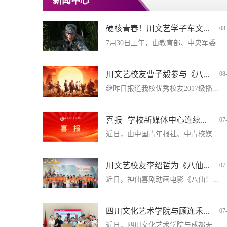
新闻中心
硬核青春！川文艺学子车文...
08
7月30日上午，由教育部、中央军委...
川文艺校友曹子毅参与《八...
08
继昨日报道我校优秀校友2017级播...
喜报 | 学校新媒体中心连续...
07
近日，由中国青年报社、中青校媒...
川文艺校友李绍哲为《八仙...
07
近日，神仙喜剧动画电影《八仙！...
四川文化艺术学院与顾连禾...
07
近日，四川文化艺术学院与成都天...