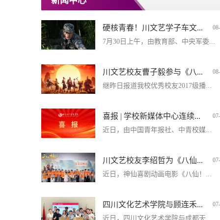
新闻中心
硬核青春！川文艺学子车文...
08
7月30日上午，由教育部、中央军委...
川文艺校友曹子毅参与《八...
08
继昨日报道我校优秀校友2017级播...
喜报 | 学校新媒体中心连续...
07
近日，由中国青年报社、中青校媒...
川文艺校友李绍哲为《八仙...
07
近日，神仙喜剧动画电影《八仙！...
四川文化艺术学院与顾连禾...
07
近日，四川文化艺术学院与成都天...