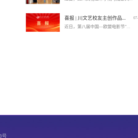
喜报 | 川文艺校友主创作品...
07
近日，第八届中国—欧盟电影节“...
3号