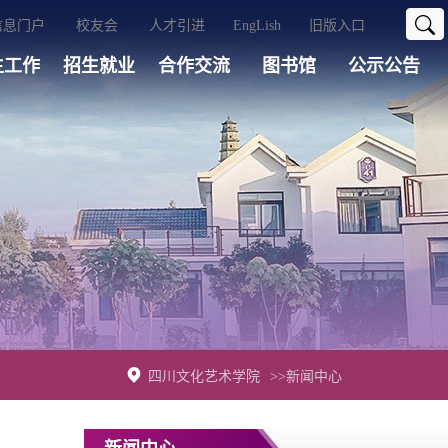
信息门户
校友会
人才引进
EngLish
旧版入口
生工作
招生就业
合作交流
图书馆
公示公告
四川文化艺术学院
>>新闻中心