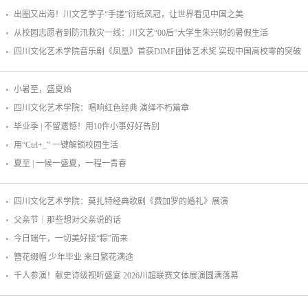
出圈又出海！川文艺学子“手搓”衍纸凤冠，让世界看见中国之美
从校园志愿者到防汛救灾一线：川文艺“00后”大学生朱兴财的暑假生活
四川文化艺术学院音乐剧《凤凰》首获DIMF团体艺术奖 实现中国高校零的突破
小暑至，盛夏始
四川文化艺术学院：唱响红色经典 演绎不朽篇章
毕业季 | 不留遗憾！用10件小事好好告别
用“Ctrl+_” 一键解锁校园生活
夏至 | 一候一盛夏，一程一青春
四川文化艺术学院：莫扎特经典歌剧《费加罗的婚礼》展演
父亲节｜那些想对父亲说的话
今日端午，一切美好接“粽”而来
簪花缀帽 少年毕业 来日繁花满途
千人参演！献史诗级视听盛宴 2026川超联赛文体展演圆满落幕