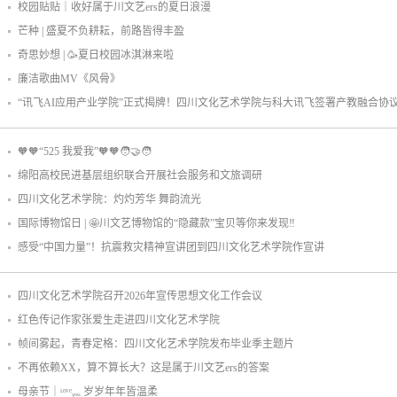
校园贴贴｜收好属于川文艺ers的夏日浪漫
芒种 | 盛夏不负耕耘，前路皆得丰盈
奇思妙想 | 🥳夏日校园冰淇淋来啦
廉洁歌曲MV《风骨》
“讯飞AI应用产业学院”正式揭牌！四川文化艺术学院与科大讯飞签署产教融合协
🧡🧡“525 我爱我”🧡🧡🧑‍🤝‍🧑
绵阳高校民进基层组织联合开展社会服务和文旅调研
四川文化艺术学院：灼灼芳华 舞韵流光
国际博物馆日 | 🤩川文艺博物馆的“隐藏款”宝贝等你来发现‼️
感受“中国力量”！抗震救灾精神宣讲团到四川文化艺术学院作宣讲
四川文化艺术学院召开2026年宣传思想文化工作会议
红色传记作家张爱生走进四川文化艺术学院
帧间雾起，青春定格：四川文化艺术学院发布毕业季主题片
不再依赖XX，算不算长大？这是属于川文艺ers的答案
母亲节｜ᶫᵒᵛᵉᵧₒᵤ 岁岁年年皆温柔