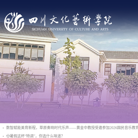
数智赋能美育新程，草原奏响时代乐声——黄金中教授受邀参加2026国民音乐教
🤠暑假这杯“特调”，你选什么味道？