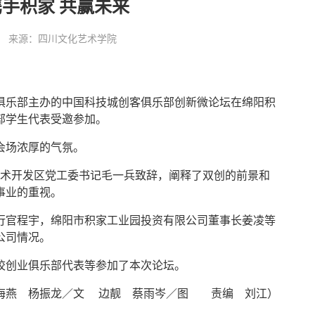
携手积家 共赢未来
:18:35 来源：四川文化艺术学院
俱乐部主办的中国科技城创客俱乐部创新微论坛在绵阳积
部学生代表受邀参加。
会场浓厚的气氛。
术开发区党工委书记毛一兵致辞，阐释了双创的前景和
事业的重视。
官程宇，绵阳市积家工业园投资有限公司董事长姜凌等
公司情况。
创业俱乐部代表等参加了本次论坛。
海燕 杨振龙／文 边靓 蔡雨岑／图 责编 刘江）