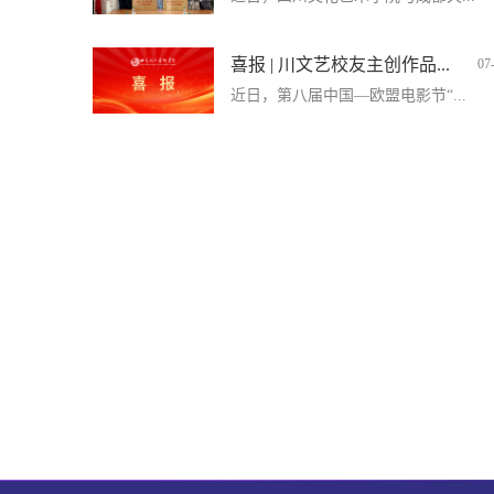
喜报 | 川文艺校友主创作品...
07
近日，第八届中国—欧盟电影节“...