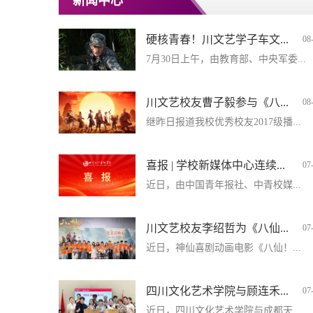
新闻中心
硬核青春！川文艺学子车文...
08
7月30日上午，由教育部、中央军委...
川文艺校友曹子毅参与《八...
08
继昨日报道我校优秀校友2017级播...
喜报 | 学校新媒体中心连续...
07
近日，由中国青年报社、中青校媒...
川文艺校友李绍哲为《八仙...
07
近日，神仙喜剧动画电影《八仙！...
四川文化艺术学院与顾连禾...
07
近日，四川文化艺术学院与成都天...