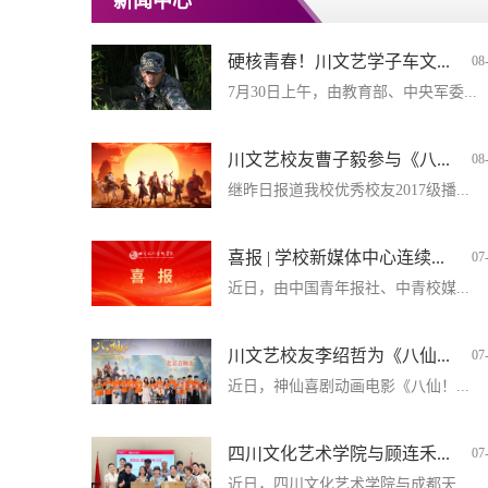
新闻中心
硬核青春！川文艺学子车文...
08
7月30日上午，由教育部、中央军委...
川文艺校友曹子毅参与《八...
08
继昨日报道我校优秀校友2017级播...
喜报 | 学校新媒体中心连续...
07
近日，由中国青年报社、中青校媒...
川文艺校友李绍哲为《八仙...
07
近日，神仙喜剧动画电影《八仙！...
四川文化艺术学院与顾连禾...
07
近日，四川文化艺术学院与成都天...