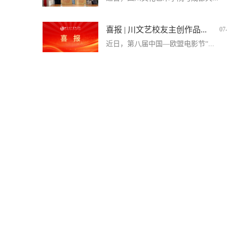
喜报 | 川文艺校友主创作品...
07
近日，第八届中国—欧盟电影节“...