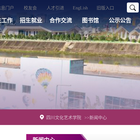
信息门户
校友会
人才引进
EngLish
旧版入口
生工作
招生就业
合作交流
图书馆
公示公告
四川文化艺术学院
>>新闻中心