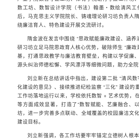
数工坊、数智设计学院（书法）翰墨・数绘清风工
后，马克思主义学院院长、铸魂理论研习坊负责人
绕廉洁育人、特色建设开展交流研讨。
隋金波在发言中围绕 “思政赋能廉政建设、涵养
研习坊立足马院思政育人核心优势，破除师生 “廉政
基，打通思政教学与廉洁教育壁垒，构建以学促廉
源头纠治师德松懈、学风漂浮等细微问题，助力全院
刘立新在总结讲话中指出，建设第二批 “清风
化建设的意见》、接续推进纪检监察 “三化” 建设
工作坊落地运行以来，学校依托数智 + 艺术优势
等方面成效显著，打造了“数智赋能、艺廉融合、
坊，进一步完善多点联动、全域覆盖的校园廉洁文
建设目标。
刘立新强调，各工作坊要牢牢锚定立德树人根