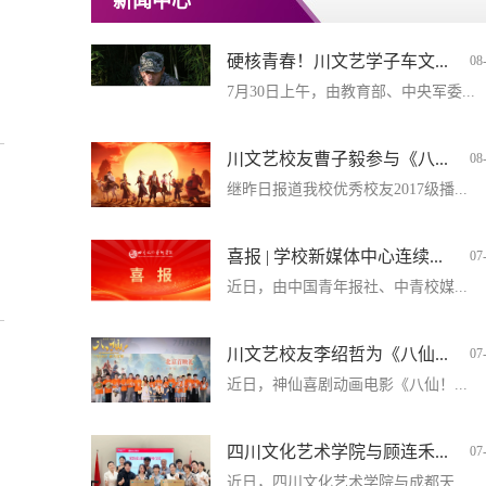
新闻中心
硬核青春！川文艺学子车文...
08
7月30日上午，由教育部、中央军委...
川文艺校友曹子毅参与《八...
08
继昨日报道我校优秀校友2017级播...
喜报 | 学校新媒体中心连续...
07
近日，由中国青年报社、中青校媒...
川文艺校友李绍哲为《八仙...
07
近日，神仙喜剧动画电影《八仙！...
四川文化艺术学院与顾连禾...
07
近日，四川文化艺术学院与成都天...