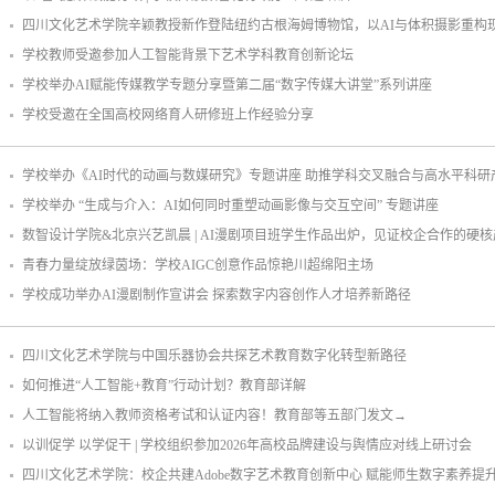
四川文化艺术学院辛颖教授新作登陆纽约古根海姆博物馆，以AI与体积摄影重构
学校教师受邀参加人工智能背景下艺术学科教育创新论坛
学校举办AI赋能传媒教学专题分享暨第二届“数字传媒大讲堂”系列讲座
学校受邀在全国高校网络育人研修班上作经验分享
学校举办《AI时代的动画与数媒研究》专题讲座 助推学科交叉融合与高水平科研
学校举办 “生成与介入：AI如何同时重塑动画影像与交互空间” 专题讲座
数智设计学院&北京兴艺凯晨 | AI漫剧项目班学生作品出炉，见证校企合作的硬核产
青春力量绽放绿茵场：学校AIGC创意作品惊艳川超绵阳主场
学校成功举办AI漫剧制作宣讲会 探索数字内容创作人才培养新路径
四川文化艺术学院与中国乐器协会共探艺术教育数字化转型新路径
如何推进“人工智能+教育”行动计划？教育部详解
人工智能将纳入教师资格考试和认证内容！教育部等五部门发文→
以训促学 以学促干 | 学校组织参加2026年高校品牌建设与舆情应对线上研讨会
四川文化艺术学院：校企共建Adobe数字艺术教育创新中心 赋能师生数字素养提