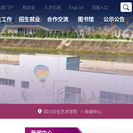
信息门户
校友会
人才引进
EngLish
旧版入口
生工作
招生就业
合作交流
图书馆
公示公告
四川文化艺术学院
>>新闻中心