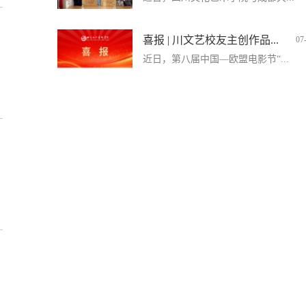
喜报 | 川文艺校友主创作品...
07
近日，第八届中国—欧盟电影节“...