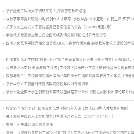
学校赴电子科技大学调研学习 共探数智思政新路径
以数字素养提升赋能AI时代创作人才培养 | 学校举办“未来互动・由我主演”即梦A
关于发布生成式人工智能服务已备案信息的公告（2026年1月至2月）
学校教师受邀参加第二届全国网络舆情分析师论坛并作专题分享
四川文化艺术学院亮相全国首届AIGC与数智传播大会 展示数智化校园建设创新
四川文化艺术学院以“思政+专业”融合创新演绎红色经典《最亮的星》闪耀舞台，
科技与艺术交融 创新与教学共进 | 学校数字音乐产业学院主题教师音乐会圆满成
数智与融合：学校教师受邀出席2025年四川省广播影视高等教育学术年会并作分
学校举办人工智能时代网络舆情防控与应对专题培训
学校当选全国大学生创新创业实践联盟副理事长单位 胥烈勋副校长出席论坛并作
校企协同 双向奔赴 | 四川文化艺术学院与科大讯飞共话应用型人才培养新机制
关于发布生成式人工智能服务已备案信息的公告（2025年9月至10月）
警惕！AI生成网络谣言套路多
喜报｜我校教师参加第二届“艺科创”数字人文与艺术研究学术研究会暨2025年